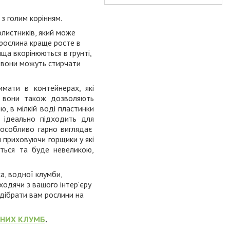
, з голим корінням.
олистників, який може
 рослина краще росте в
вища вкорінюються в грунті,
и вони можуть стирчати
мати в контейнерах, які
, вони також дозволяють
ю, в мілкій воді пластинки
 ідеально підходить для
особливо гарно виглядає
 приховуючи горщики у які
еться та буде невеликою,
ка, водної клумби,
виходячи з вашого інтер'єру
ідібрати вам рослини на
ДНИХ КЛУМБ
.