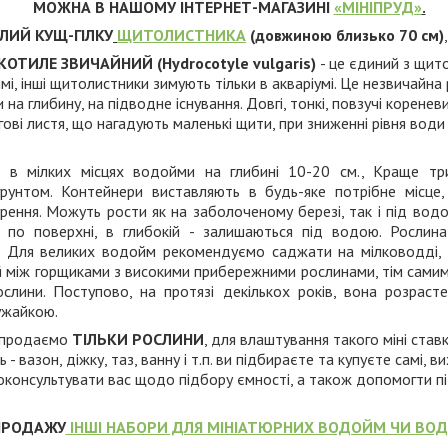
МОЖНА В НАШОМУ ІНТЕРНЕТ-МАГАЗИНІ
«МІНІПРУД»
.
ИЙ КУЩ-ГІЛКУ
ЩИТОЛИСТНИКА
(довжиною близько 70 см)
ТИЛЕ ЗВИЧАЙНИЙ (Hydrocotyle vulgaris)
- це єдиний з щит
мі, інші щитолистники зимують тільки в акваріумі. Це незвичайна
и на глибину, на підводне існування. Довгі, тонкі, повзучі корене
гові листя, що нагадують маленькі щити, при зниженні рівня вод
в мілких місцях водойми на глибині 10-20 см., Краще три
унтом. Контейнери виставляють в будь-яке потрібне місце
рення. Можуть рости як на заболоченому березі, так і під водо
 по поверхні, в глибокій - залишаються під водою. Рослина
. Для великих водойм рекомендуємо саджати на мілководді, 
 між горщиками з високими прибережними рослинами, тім самим
ослини. Поступово, на протязі декількох років, вона розраст
ужайкою.
 продаємо
ТІЛЬКИ РОСЛИНИ
, для влаштування такого міні став
ь - вазон, діжку, таз, ванну і т.п. ви підбираєте та купуєте самі, 
роконсультувати вас щодо підбору ємності, а також допомогти п
ПРОДАЖУ
ІНШІ НАБОРИ ДЛЯ МІНІАТЮРНИХ ВОДОЙМ ЧИ ВО