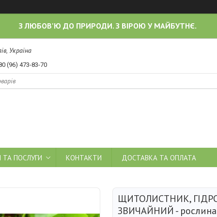
З ЛЮБОВ'Ю ДО ПРИРОДИ. З ВІРОЮ У МАЙБУТНЄ.
їв, Україна
80 (96) 473-83-70
 ТА ПОСЛУГИ
КОНТАКТИ
ДОСТАВКА ТА ОПЛАТА
ЩИТОЛИСТНИК, ГІДР
ЗВИЧАЙНИЙ - рослина 