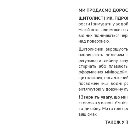
МИ ПРОДАЄМО ДОРОСЛ
ЩИТОЛИСТНИК, ГІДРОКО
рости і зимувати у водой
мілкій воді, але може піт
від них піднімаються чер
над поверхнею.
Щитолисник вирощують 
наповнюють родючим гр
регулювати глибину зану
стирчать або плавають
оформления мініводойм
щитолисник, посаджений
посаджені інші водні р
витягнутою у довжину л
! Зверніть увагу
, що ми
стовочка у вазоні. Ємніст
та дизайну. Ми готові п
ваш смак.
ТАКОЖ У 