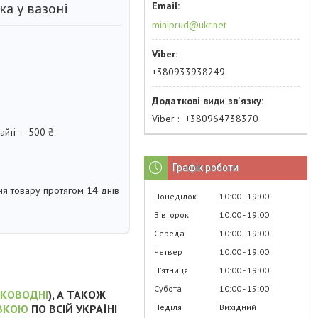
ка у вазоні
miniprud@ukr.net
+380933938249
Viber
+380964738370
айті — 500 ₴
Графік роботи
я товару протягом 14 днів
Понеділок
10:00
19:00
Вівторок
10:00
19:00
Середа
10:00
19:00
Четвер
10:00
19:00
Пʼятниця
10:00
19:00
Субота
10:00
15:00
ОКОВОДНІ
), А ТАКОЖ
Неділя
Вихідний
ВКОЮ
ПО ВСІЙ УКРАЇНІ