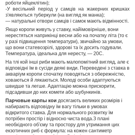
роботи яйцеклітин);
-У весільний період у самців на жакерних кришках
з'являються туберкули (на вигляд як манка);
— натуральні отвори самців і самок мають відмінності.
Якщо коропи живуть у ставку, найімовірніше, вони
нерестяться наприкінці весни або на початку літа (то є
у разі підвищення температури), звичайно за умови,
що вони статевозрілі, здорові та їх досить годували.
Температура, ідеальна для нересту, — 20С.
На тлі кой інші риби мають малопомітний вигляд, але є
відповідні їм в сусіди деякі види. Переведені з ставка в
акваріум коропи спочатку поводяться з обережністю,
ховаються й лякаються. Молоді особи адаптуються
швидше та легше. Адаптацію можна прискорити,
підсадивши до них комети або шубункинів.
Парчовые карпы кои
досягають великих розмірів і
набирають відповідну їм вагу тільки в умовах
відкритого ставка. Для нормального розвитку їм
потрібен простір і відносно чиста вода.З плані
необхідного об'єму та простору для утримання цих
екзотичних риб є формула: на кожен сантиметр