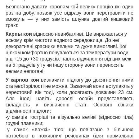
Безпогано давати коропам кой велику порцію їжі один
раз на добу, позаяк усе відразу вони перетравити не
зможуть — у них замість шлунка довгий кишковий
тракт.
Карпы кои
відносно невибагливі. Це виражається у
всьому, крім чистоти водного середовища. До неї
декоративні красники вельми та дуже вимогливі. Кої
цілком комфортно почуваються за температури води
від +15 до +30 градусів; навіть відхилення від цих меж
на 5 градусів у ту чи іншу сторону вони переносять
вельми непогані
У карпов кои
визначити підлогу до досягнення ними
статевої зрілості не можна. Зазвичай вони вступають у
нерестовий вік тоді, коли досягають довжини 23 см.
Але іноді навіть дорослі особи представляють
складність у визначенні статі. Основні ознаки
відмінності підлоги:
-у самців гостріші та візуально великі (відносно тіла)
грудні плавники;
-у самок «важкі» тіло, що пов'язане з більшою
потребою в поживних речовинах (для нормальної