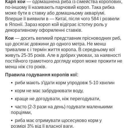
Карп кои
— одомашнена риба із сімейства коропових,
по-іншому її називають парчовий короп. Така рибка
може бути в ставку або домашньому акваріумі.
Вперше її виявили в — Китаї, після чого 584 і розвели
в Японії. Зараз короп кой відіграє істотну роль у
декоративному оформленні ставків.
Кои
— досить великий представник прісноводних риб,
що досягає довжини до одного метра. Не менш
тривалим є і термін життя коропа. В середньому кої
живуть 25-35 років. Але в добрих умовах, за наявності
постійного грамотного догляду короп може прожити не
менш ніж сто років.
Правила годування коропів кої:
риби мають з'їдати корм упродовж 5-10 хвилин
корм не має забруднювати воду,
краще не догодувати, ніж перегодувати,
часто (2-3 рази на день) годувати маленькими
порціями,
риба має отримувати щосесуково корм у
розмірі 3% від її власної ваги.