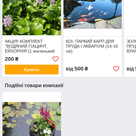
АКЦІЯ! КОМПЛЕКТ
КОІ, ПАРКИЙ КАРП ДЛЯ
ЗОЛ
"ВОДЯНИЙ ГІАЦИНТ,
ПРУДА І АКВАРІУМ (14-16
ПРУ
ЕЙХОРНІЯ (1 маленький
см)
ВУА
кущ) + ПІСТІЯ (1
(4-6
200
₴
дорослий кущ)"
500
від
₴
від
Купити
Подібні товари компанії