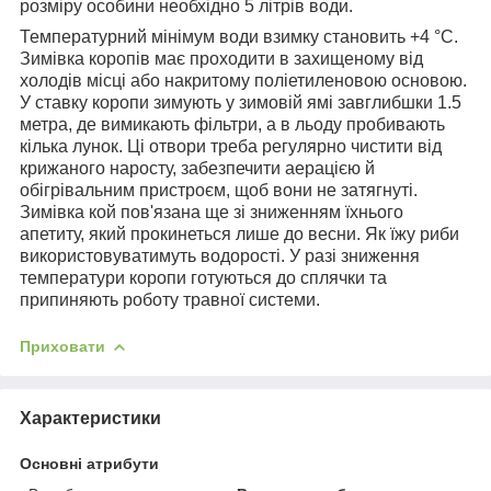
розміру особини необхідно 5 літрів води.
Температурний мінімум води взимку становить +4 °C.
Зимівка коропів має проходити в захищеному від
холодів місці або накритому поліетиленовою основою.
У ставку коропи зимують у зимовій ямі завглибшки 1.5
метра, де вимикають фільтри, а в льоду пробивають
кілька лунок. Ці отвори треба регулярно чистити від
крижаного наросту, забезпечити аерацією й
обігрівальним пристроєм, щоб вони не затягнуті.
Зимівка кой пов'язана ще зі зниженням їхнього
апетиту, який прокинеться лише до весни. Як їжу риби
використовуватимуть водорості. У разі зниження
температури коропи готуються до сплячки та
припиняють роботу травної системи.
Приховати
Характеристики
Основні атрибути