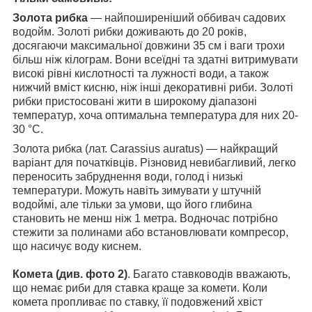
Золота рибка
— найпоширеніший оббивач садових
водойм. Золоті рибки доживають до 20 років,
досягаючи максимальної довжини 35 см і ваги трохи
більш ніж кілограм. Вони всеїдні та здатні витримувати
високі рівні кислотності та лужності води, а також
нижчий вміст кисню, ніж інші декоративні риби. Золоті
рибки пристосовані жити в широкому діапазоні
температур, хоча оптимальна температура для них 20-
30 °C.
Золота рибка (лат. Carassius auratus) — найкращий
варіант для початківців. Різновид невибагливий, легко
переносить забруднення води, голод і низькі
температури. Можуть навіть зимувати у штучній
водоймі, але тільки за умови, що його глибина
становить не менш ніж 1 метра. Водночас потрібно
стежити за полинами або встановлювати компресор,
що насичує воду киснем.
Комета (див. фото 2)
. Багато ставководів вважають,
що немає риби для ставка краще за комети. Коли
комета пропливає по ставку, її подовжений хвіст