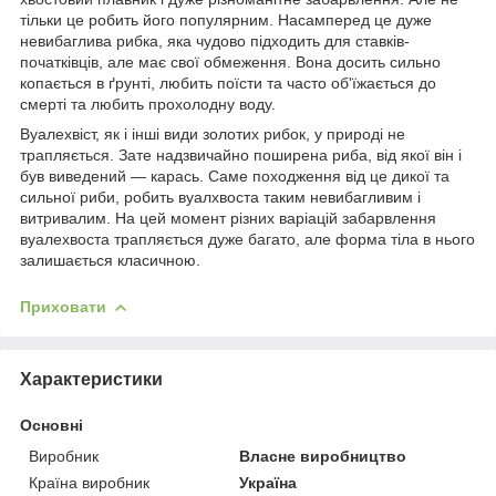
тільки це робить його популярним. Насамперед це дуже
невибаглива рибка, яка чудово підходить для ставків-
початківців, але має свої обмеження. Вона досить сильно
копається в ґрунті, любить поїсти та часто об'їжається до
смерті та любить прохолодну воду.
Вуалехвіст, як і інші види золотих рибок, у природі не
трапляється. Зате надзвичайно поширена риба, від якої він і
був виведений — карась. Саме походження від це дикої та
сильної риби, робить вуалхвоста таким невибагливим і
витривалим.
На цей момент різних варіацій забарвлення
вуалехвоста трапляється дуже багато, але форма тіла в нього
залишається класичною.
Приховати
Характеристики
Основні
Виробник
Власне виробництво
Країна виробник
Україна