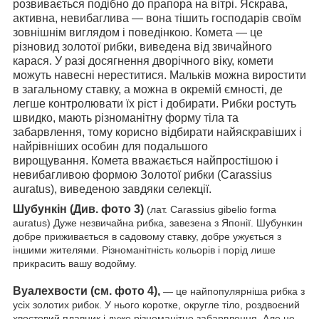
розвивається подібно до прапора на вітрі. Яскрава,
активна, невибаглива — вона тішить господарів своїм
зовнішнім виглядом і поведінкою. Комета — це
різновид золотої рибки, виведена від звичайного
карася. У разі досягнення дворічного віку, комети
можуть навесні нереститися. Мальків можна виростити
в загальному ставку, а можна в окремій ємності, де
легше контролювати їх ріст і добирати. Рибки ростуть
швидко, мають різноманітну форму тіла та
забарвлення, тому корисно відбирати найяскравіших і
найрівніших особин для подальшого
вирощування. Комета вважається найпростішою і
невибагливою формою Золотої рибки (Carassius
auratus), виведеною завдяки селекції.
Шубункін
(Див. фото 3)
(лат. Carassius gibelio forma
auratus) Дуже незвичайна рибка, завезена з Японії. Шубункин
добре приживається в садовому ставку, добре ужується з
іншими жителями. Різноманітність кольорів і порід лише
прикрасить вашу водойму.
Вуалехвости (см. фото 4),
— це найпопулярніша рибка з
усіх золотих рибок. У нього коротке, округле тіло, роздвоєний
хвостовий плавник і дуже різноманітне забарвлення. Але не