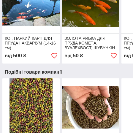
КОІ, ПАРКИЙ КАРП ДЛЯ
ЗОЛОТА РИБКА ДЛЯ
КОІ
ПРУДА І АКВАРІУМ (14-16
ПРУДА КОМЕТА,
ПРУД
см)
ВУАЛЕХВОСТ, ШУБУНКІН
см)
(4-6 см)
500
50
від
₴
від
₴
від
Подібні товари компанії