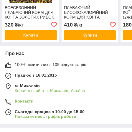
ВСЕСЕЗОННИЙ
ПЛАВАЮЧИЙ
ПЛА
ПЛАВАЮЧИЙ КОРМ ДЛЯ
ВИСОКОКАЛОРІЙНИЙ
КОЇ
КОЇ ТА ЗОЛОТИХ РИБОК
КОРМ ДЛЯ КОЇ ТА
(2л/1
(2 л/1кг), Duna mix (Дюна
ЗОЛОТИХ РИБОК, Royal
висо
320
410
180
₴/кг
₴/кг
мікс) 6 мм
Diet Color преміумкласу 3
фра
мм
Купити
Купити
Про нас
100% позитивних з 109 відгуків за рік
Працює з 16.01.2015
м. Миколаїв
Корабельний р-н, Миколаїв, Україна
Контакти
Сьогодні працює з 10:00 до 15:00
Показати весь графік роботи