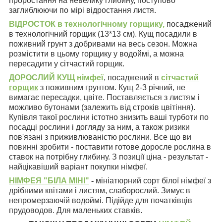
проростання на невелику глибину, поступово
заглиблюючи по мірі відростання листя.
ВІДРОСТОК в технологічному горщику
,
посаджений
в технологічний горщик (13*13 см). Кущ посадили в
поживний грунт з добривами на весь сезон. Можна
розмістити в цьому горщику у водоймі, а можна
пересадити у сітчастий горщик.
ДОРОСЛИЙ КУЩ німфеї
, посаджений в
сітчастий
горщик
з поживним грунтом. Кущ 2-3 річний, не
вимагає пересадки, цвіте. Поставляється з листям і
можливо бутонами (залежить від строків цвітіння).
Купівля такої рослини істотно знизить ваші турботи по
посадці рослини і догляду за ним, а також ризики
пов'язані з приживлюваністю рослини. Все що ви
повинні зробити - поставити готове доросле рослина в
ставок на потрібну глибину. З позиції ціна - результат -
найцікавіший варіант покупки німфеї.
НІМФЕЯ "БІЛА МІНІ"
-
мініатюрний сорт білої німфеї з
дрібними квітами і листям, слаборослий. Зимує в
непромерзаючій водоймі. Підійде для початківців
прудоводов. Для маленьких ставків.