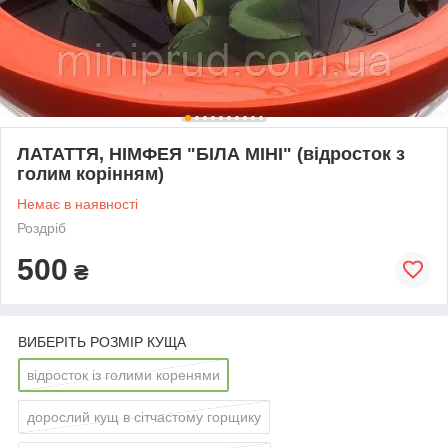
ЛАТАТТЯ, НІМФЕЯ "БІЛА МІНІ" (відросток з
голим корінням)
Немає в наявності
Роздріб
500
₴
ВИБЕРІТЬ РОЗМІР КУЩА
відросток із голими коренями
дорослий кущ в сітчастому горщику