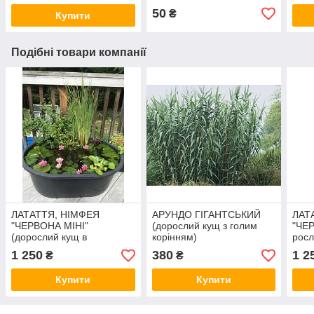
50
₴
Купити
Подібні товари компанії
ЛАТАТТЯ, НІМФЕЯ
AРУНДО ГІГАНТСЬКИЙ
ЛАТ
"ЧЕРВОНА МІНІ"
(дорослий кущ з голим
"ЧЕР
(дорослий кущ в
корінням)
росл
сітчастому горщику)
водн
1 250
380
1 2
₴
₴
вазо
Купити
Купити