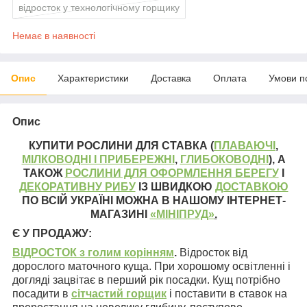
відросток у технологічному горщику
Немає в наявності
Опис
Характеристики
Доставка
Оплата
Умови п
Опис
КУПИТИ РОСЛИНИ ДЛЯ СТАВКА (
ПЛАВАЮЧІ
,
МІЛКОВОДНІ І ПРИБЕРЕЖНІ
,
ГЛИБОКОВОДНІ
), А
ТАКОЖ
РОСЛИНИ ДЛЯ ОФОРМЛЕННЯ БЕРЕГУ
І
ДЕКОРАТИВНУ РИБУ
ІЗ ШВИДКОЮ
ДОСТАВКОЮ
ПО ВСІЙ УКРАЇНІ МОЖНА В НАШОМУ ІНТЕРНЕТ-
МАГАЗИНІ
«МІНІПРУД»
.
Є У ПРОДАЖУ:
ВІДРОСТОК з голим коріння
м
.
Відросток від
дорослого маточного куща. При хорошому освітленні і
догляді зацвітає в перший рік посадки. Кущ потрібно
посадити в
сітчастий горщик
і поставити в ставок на