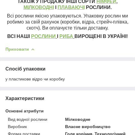
ТАКОЖ У ПРОДАЖУ ІНШІ СОРТИ
НІМФЕЙ
,
МІЛКОВОДНІ
І
ПЛАВАЮЧІ
РОСЛИНИ.
Всі рослини якісно упаковуються. Упаковку рослин ми
робимо за свій рахунок (коробки, відра, стрейч-плівка,
скотч). Ви оплачуєте тільки доставку.
ВСІ НАШІ
РОСЛИНИ
І
РИБА
ВИРОЩЕНІ В УКРАЇНІ!
Приховати
Спосіб упаковки
у пластикове відро чи коробку
Характеристики
Основні атрибути
Вид водної рослини
Мілководне
Виробник
Власне виробництво
Форма поставки
Голе коріння, Технологічний