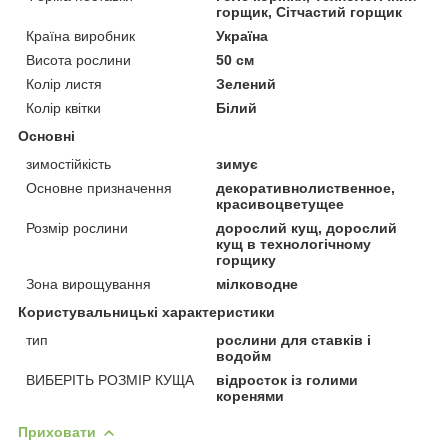
горщик, Сітчастий горщик
Країна виробник
Україна
Висота рослини
50 см
Колір листя
Зелений
Колір квітки
Білий
Основні
зимостійкість
зимує
Основне призначення
декоративнолиственное,
красивоцветущее
Розмір рослини
дорослий кущ, дорослий
кущ в технологічному
горщику
Зона вирощування
мілководне
Користувальницькі характеристики
тип
рослини для ставків і
водойм
ВИБЕРІТЬ РОЗМІР КУЩА
відросток із голими
коренями
Приховати