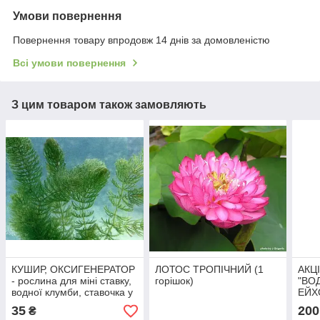
Умови повернення
Повернення товару впродовж 14 днів за домовленістю
Всі умови повернення
З цим товаром також замовляють
КУШИР, ОКСИГЕНЕРАТОР
ЛОТОС ТРОПІЧНИЙ (1
АКЦ
- рослина для міні ставку,
горішок)
"ВО
водної клумби, ставочка у
ЕЙХ
вазоні
кущ)
35
200
₴
доро