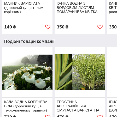
МАННИК ВАРІЄГАТА
КАННА ВОДНА З
КАН
(дорослий кущ з голим
БОРДОВИМ ЛИСТЯМ,
КВІТ
корінням)
ПОМАРАНЧЕВА КВІТКА
росл
(бульба дорослої рослин)
140
350
350
₴
₴
Подібні товари компанії
КАЛА ВОДНА КОРЕНЕВА
ТРОСТИНА
ІРИ
БІЛА (дорослий кущ в
АВСТРАЛІЙСЬКА
АІР
технологічному горщику)
СМУГАСТА ВАРІЄГАТНА
ВАР
(дорослий кущ у
кущ 