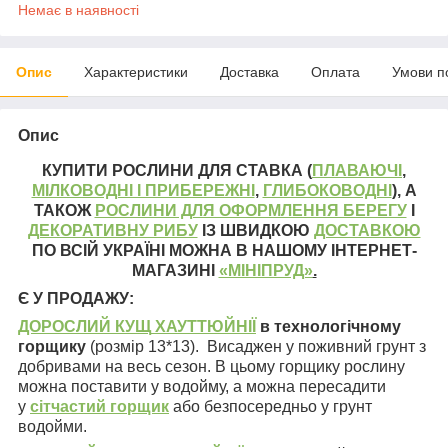
Немає в наявності
Опис
Характеристики
Доставка
Оплата
Умови п
Опис
КУПИТИ РОСЛИНИ ДЛЯ СТАВКА (
ПЛАВАЮЧІ
,
МІЛКОВОДНІ І ПРИБЕРЕЖНІ
,
ГЛИБОКОВОДНІ
), А
ТАКОЖ
РОСЛИНИ ДЛЯ ОФОРМЛЕННЯ БЕРЕГУ
І
ДЕКОРАТИВНУ РИБУ
ІЗ ШВИДКОЮ
ДОСТАВКОЮ
ПО ВСІЙ УКРАЇНІ МОЖНА В НАШОМУ ІНТЕРНЕТ-
МАГАЗИНІ
«МІНІПРУД»
.
Є У ПРОДАЖУ:
ДОРОСЛИЙ КУЩ
ХАУТТЮЙНІЇ
в технологічному
горщику
(розмір 13*13). Висаджен у поживний грунт з
добривами на весь сезон. В цьому горщику рослину
можна поставити у водойму, а можна пересадити
у
сітчастий горщик
або безпосередньо у грунт
водойми.