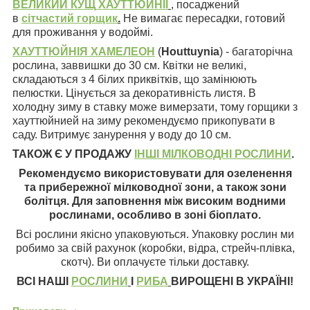
ВЕЛИКИЙ КУЩ
ХАУТТЮЙНІЇ
, посаджений
в
сітчастий горщик
.
Не вимагає пересадки, готовий
для проживання у водоймі.
ХАУТТЮЙНІЯ ХАМЕЛЕОН
(
Houttuynia
) - багаторічна
рослина, заввишки до 30 см. Квітки не великі,
складаються з 4 білих приквітків, що замінюють
пелюстки. Цінується за декоративність листя. В
холодну зиму в ставку може вимерзати, тому горщики з
хауттюйнией на зиму рекомендуємо прикопувати в
саду. Витримує занурення у воду до 10 см.
ТАКОЖ Є У ПРОДАЖУ
ІНШІ МІЛКОВОДНІ РОСЛИНИ
.
Рекомендуємо використовувати для озеленення
та прибережної мілководної зони, а також зони
болітця. Для заповнення між високим водними
рослинами, особливо в зоні біоплато.
Всі рослини якісно упаковуються. Упаковку рослин ми
робимо за свій рахунок (коробки, відра, стрейч-плівка,
скотч). Ви оплачуєте тільки доставку.
ВСІ НАШІ
РОСЛИНИ
І
РИБА
ВИРОЩЕНІ В УКРАЇНІ!