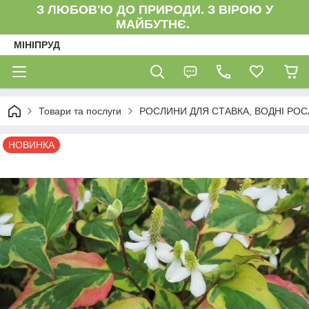
З ЛЮБОВ'Ю ДО ПРИРОДИ. З ВІРОЮ У
МАЙБУТНЄ.
МІНІПРУД
Товари та послуги
РОСЛИНИ ДЛЯ СТАВКА, ВОДНІ РО
НОВИНКА