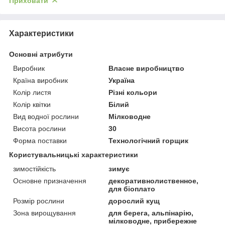
Приховати
Характеристики
Основні атрибути
Виробник
Власне виробництво
Країна виробник
Україна
Колір листя
Різні кольори
Колір квітки
Білий
Вид водної рослини
Мілководне
Висота рослини
30
Форма поставки
Технологічний горщик
Користувальницькі характеристики
зимостійкість
зимує
Основне призначення
декоративнолиственное,
для біоплато
Розмір рослини
дорослий кущ
Зона вирощування
для берега, альпінарію,
мілководне, прибережне