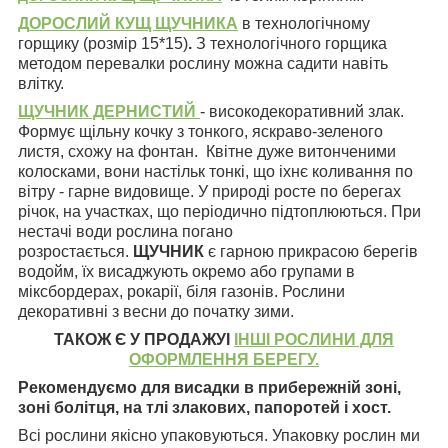
Д
ОРОСЛИЙ
КУЩ
ЩУЧНИКА
в технологічному
горщику (розмір 15*15)
.
З технологічного горщика
методом перевалки рослину можна садити навіть
влітку.
ЩУЧНИК ДЕРНИСТИЙ
- високодекоративний злак.
Формує щільну кочку з тонкого, яскраво-зеленого
листя, схожу на фонтан. Квітне дуже витонченими
колосками, вони настільк тонкі, що іхнє коливання по
вітру - гарне видовище. У природі росте по берегах
річок, на участках, що періодично підтоплюються. При
нестачі води рослина погано
розростається.
ЩУЧНИК
є гарною прикрасою берегів
водойм, їх висаджують окремо або групами в
міксбордерах, рокарії, біля газонів. Рослини
декоративні з весни до початку зими.
ТАКОЖ Є У ПРОДАЖУІ
ІНШІ РОСЛИНИ ДЛЯ
ОФОРМЛЕННЯ БЕРЕГУ.
Рекомендуємо для висадки в прибережній зоні,
зоні болітця, на тлі злакових, папоротей і хост.
Всі рослини якісно упаковуються. Упаковку рослин ми