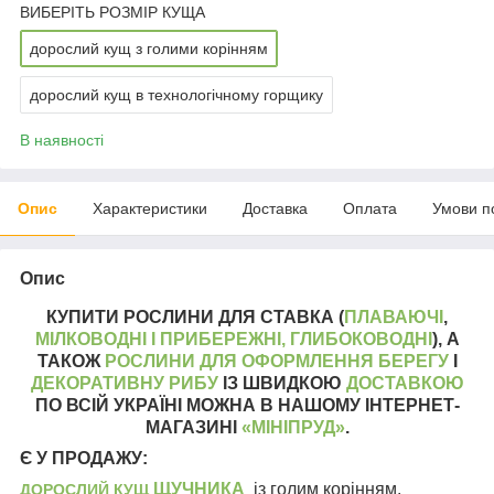
ВИБЕРІТЬ РОЗМІР КУЩА
дорослий кущ з голими корінням
дорослий кущ в технологічному горщику
В наявності
Опис
Характеристики
Доставка
Оплата
Умови п
Опис
КУПИТИ РОСЛИНИ ДЛЯ СТАВКА (
ПЛАВАЮЧІ
,
МІЛКОВОДНІ І ПРИБЕРЕЖНІ,
ГЛИБОКОВОДНІ
), А
ТАКОЖ
РОСЛИНИ ДЛЯ ОФОРМЛЕННЯ БЕРЕГУ
І
ДЕКОРАТИВНУ РИБУ
ІЗ ШВИДКОЮ
ДОСТАВКОЮ
ПО ВСІЙ УКРАЇНІ МОЖНА В НАШОМУ ІНТЕРНЕТ-
МАГАЗИНІ
«МІНІПРУД»
.
Є У ПРОДАЖУ:
ЩУЧНИКА
із голим корінням.
ДОРОСЛИЙ
КУЩ