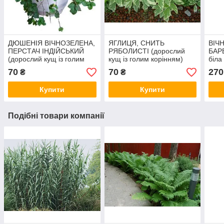
ДЮШЕНІЯ ВІЧНОЗЕЛЕНА,
ЯГЛИЦЯ, СНИТЬ
ВІЧ
ПЕРСТАЧ ІНДІЙСЬКИЙ
РЯБОЛИСТІ (дорослий
БАР
(дорослий кущ із голим
кущ із голим корінням)
біла
корінням)
у те
70
70
270
₴
₴
Купити
Купити
Подібні товари компанії