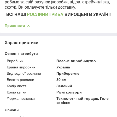
робимо за свій рахунок (коробки, відра, стрейч-плівка,
скотч). Ви оплачуєте тільки доставку.
ВСІ НАШІ
РОСЛИНИ
І
РИБА
ВИРОЩЕНІ В УКРАЇНІ!
Приховати
Характеристики
Основні атрибути
Виробник
Власне виробництво
Країна виробник
Україна
Вид водної рослини
Прибережне
Висота рослини
30 см
Колір листя
Зелений
Колір квітки
Різні кольори
Форма поставки
Технологічний горщик, Голе
коріння
Основні