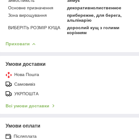
зимостійкість
зимує
Основне призначення
декоративнолиственное
Зона вирощування
прибережне, для берега,
альпінарію
ВИБЕРІТЬ РОЗМІР КУЩА
дорослий кущ з голими
корінням
Приховати
Умови доставки
Нова Пошта
Самовивіз
УКРПОШТА
Всі умови доставки
Умови оплати
Післяплата