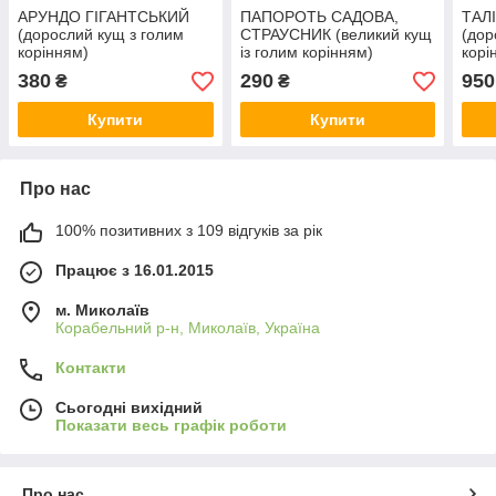
AРУНДО ГІГАНТСЬКИЙ
ПАПОРОТЬ САДОВА,
ТАЛ
(дорослий кущ з голим
СТРАУСНИК (великий кущ
(дор
корінням)
із голим корінням)
корі
380
290
950
₴
₴
Купити
Купити
Про нас
100% позитивних з 109 відгуків за рік
Працює з 16.01.2015
м. Миколаїв
Корабельний р-н, Миколаїв, Україна
Контакти
Сьогодні вихідний
Показати весь графік роботи
Про нас