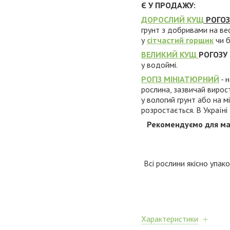
Є У ПРОДАЖУ:
ДОРОСЛИЙ КУЩ
РОГОЗУ
грунт з добривами на ве
у
сітчастий горщик
чи б
ВЕЛИКИЙ КУЩ
РОГОЗУ
у водоймі.
РОГІЗ МІНІАТЮРНИЙ
- 
рослина, зазвичай вирост
у вологий грунт або на м
розростається. В Україні
Рекомендуємо для мале
Всі рослини якісно упако
Характеристики