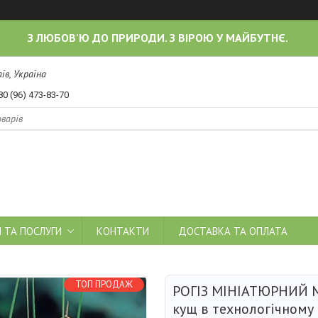
З ЛЮБОВ'Ю ДО ПРИРОДИ. З ВІРОЮ У МАЙБУТНЄ.
їв, Україна
80 (96) 473-83-70
 ТА ПОСЛУГИ
КОНТАКТИ
ДОСТАВКА ТА ОПЛАТА
ТОП ПРОДАЖ
РОГІЗ МІНІАТЮРНИЙ M
кущ в технологічному