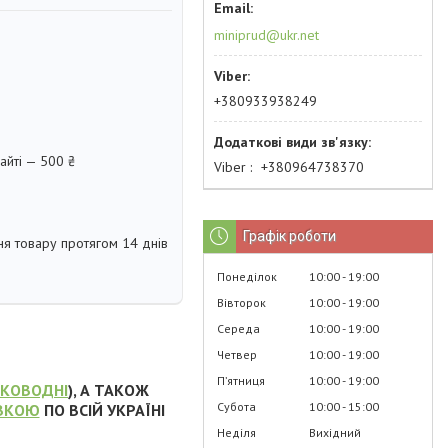
miniprud@ukr.net
+380933938249
айті — 500 ₴
Viber
+380964738370
Графік роботи
я товару протягом 14 днів
Понеділок
10:00
19:00
Вівторок
10:00
19:00
Середа
10:00
19:00
Четвер
10:00
19:00
Пʼятниця
10:00
19:00
ОКОВОДНІ
), А ТАКОЖ
Субота
10:00
15:00
ВКОЮ
ПО ВСІЙ УКРАЇНІ
Неділя
Вихідний