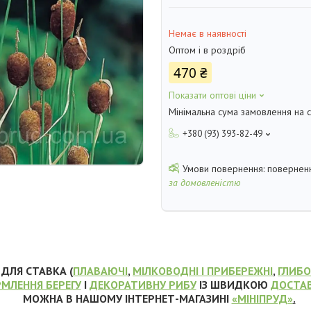
Немає в наявності
Оптом і в роздріб
470 ₴
Показати оптові ціни
Мінімальна сума замовлення на с
+380 (93) 393-82-49
поверненн
за домовленістю
ДЛЯ СТАВКА (
ПЛАВАЮЧІ
,
МІЛКОВОДНІ І ПРИБЕРЕЖНІ
,
ГЛИБ
МЛЕННЯ БЕРЕГУ
І
ДЕКОРАТИВНУ РИБУ
ІЗ ШВИДКОЮ
ДОСТА
МОЖНА В НАШОМУ ІНТЕРНЕТ-МАГАЗИНІ
«МІНІПРУД»
.