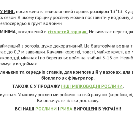
 МІНІ ,
посаджено
в технологічний горщик розміром 13*13. Ку
сь сезон. В цьому горщику рослину можна поставити у водойму,
езпосередьо в грунт водойми.
 МІНІМА
, посаджений в
сітчастий горщик
.
Не вимагає пересадки
найменший з рогозів, дуже декоративний. Це багаторічна водна 
ає до 0,7 м заввишки. Качалки короткі, товсті, майже круглі, д
ілководді, мілинах і по берегах водойм на глибині 5-15 см. Неви
 зимує у водоймах.
ньких та середніх ставків, для композицій у вазонах, для в
біоплато як фільтратор.
ТАКОЖ Є У ПРОДАЖУ
ІНШІ МІЛКОВОДНІ РОСЛИНИ
.
вуються. Упаковку рослин ми робимо за свій рахунок (коробки, від
Ви оплачуєте тільки доставку.
ВСІ НАШІ
РОСЛИНИ
І
РИБА
ВИРОЩЕНІ В УКРАЇНІ!