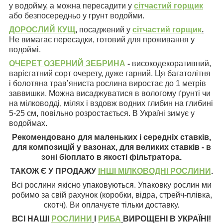
у водойму, а можна пересадити у
сітчастий горщик
або безпосередньо у грунт водойми.
ДОРОСЛИЙ КУЩ
,
посаджений у
сітчастий горщик
.
Не вимагає пересадки, готовий для проживання у
водоймі.
ОЧЕРЕТ ОЗЕРНИЙ ЗЕБРИНА
-
високодекоративний,
варієгатний сорт очерету, дуже гарний. Ця багатолітня
і болотяна трав’яниста рослина виростає до 1 метрів
заввишки. Можна висаджуватися в вологому ґрунті чи
на мілководді, мілях і вздовж водних глибин на глибині
5-25 см, повільно розростається. В Україні зимує у
водоймах.
Рекомендовано для маленьких і середніх ставків,
для композицій у вазонах, для великих ставків - в
зоні біоплато в якості фільтратора.
ТАКОЖ Є У ПРОДАЖУ
ІНШІ МІЛКОВОДНІ РОСЛИНИ
.
Всі рослини якісно упаковуються. Упаковку рослин ми
робимо за свій рахунок (коробки, відра, стрейч-плівка,
скотч). Ви оплачуєте тільки доставку.
ВСІ НАШІ
РОСЛИНИ
І
РИБА
ВИРОЩЕНІ В УКРАЇНІ!