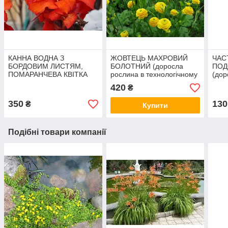
КАННА ВОДНА З
ЖОВТЕЦЬ МАХРОВИЙ
ЧАС
БОРДОВИМ ЛИСТЯМ,
БОЛОТНИЙ (доросла
ПОД
ПОМАРАНЧЕВА КВІТКА
рослина в технологічному
(дор
(бульба дорослої рослин)
горщику)
корі
420
₴
350
130
₴
Купити
Подібні товари компанії