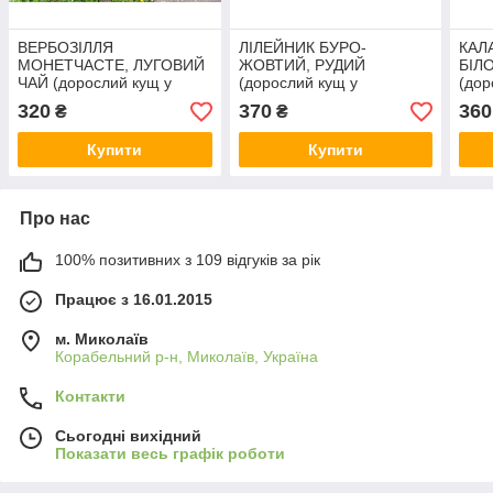
ВЕРБОЗІЛЛЯ
ЛІЛЕЙНИК БУРО-
КАЛ
МОНЕТЧАСТЕ, ЛУГОВИЙ
ЖОВТИЙ, РУДИЙ
БІЛ
ЧАЙ (дорослий кущ у
(дорослий кущ у
(дор
технологічному горщику)
технологічному горщику)
техн
320
370
360
₴
₴
Купити
Купити
Про нас
100% позитивних з 109 відгуків за рік
Працює з 16.01.2015
м. Миколаїв
Корабельний р-н, Миколаїв, Україна
Контакти
Сьогодні вихідний
Показати весь графік роботи