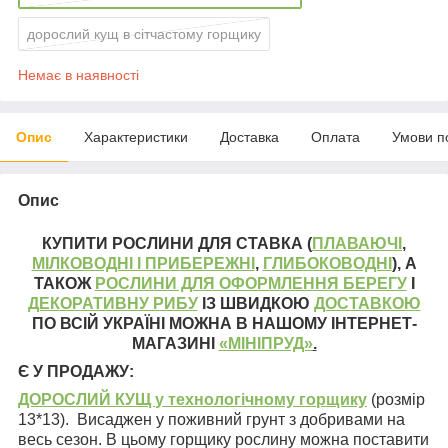
дорослий кущ в сітчастому горщику
Немає в наявності
Опис
Характеристики
Доставка
Оплата
Умови п
Опис
КУПИТИ РОСЛИНИ ДЛЯ СТАВКА (
ПЛАВАЮЧІ
,
МІЛКОВОДНІ І ПРИБЕРЕЖНІ
,
ГЛИБОКОВОДНІ
), А
ТАКОЖ
РОСЛИНИ ДЛЯ ОФОРМЛЕННЯ БЕРЕГУ
І
ДЕКОРАТИВНУ РИБУ
ІЗ ШВИДКОЮ
ДОСТАВКОЮ
ПО ВСІЙ УКРАЇНІ МОЖНА В НАШОМУ ІНТЕРНЕТ-
МАГАЗИНІ
«МІНІПРУД»
.
Є У ПРОДАЖУ:
ДОРОСЛИЙ КУЩ
у технологічному горщику
(розмір
13*13). Висаджен у поживний грунт з добривами на
весь сезон. В цьому горщику рослину можна поставити