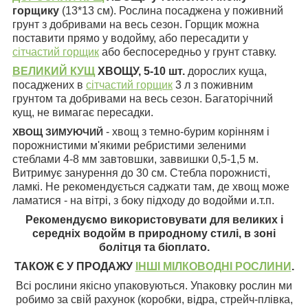
горщику
(13*13 см).
Рослина посаджена у поживний
грунт з добривами на весь сезон. Горщик можна
поставити прямо у водойму, або пересадити у
сітчастий горщик
або беспосередньо у грунт ставку.
ВЕЛИКИЙ КУЩ
ХВОЩУ,
5-10 шт.
дорослих куща,
посаджених в
сітчастий горщик
3 л з поживним
грунтом та добривами на весь сезон. Багаторічний
кущ, не вимагає пересадки.
- хвощ з темно-бурим корінням і
ХВОЩ ЗИМУЮЧИЙ
порожнистими м'якими ребристими зеленими
стеблами 4-8 мм завтовшки, заввишки 0,5-1,5 м.
Витримує занурення до 30 см. Стебла порожнисті,
ламкі. Не рекомендується саджати там, де хвощ може
ламатися - на вітрі, з боку підходу до водойми и.т.п.
Рекомендуємо використовувати
для великих і
середніх водойм в природному стилі, в зоні
болітця та біоплато.
ТАКОЖ Є У ПРОДАЖУ
ІНШІ МІЛКОВОДНІ РОСЛИНИ
.
Всі рослини якісно упаковуються. Упаковку рослин ми
робимо за свій рахунок (коробки, відра, стрейч-плівка,