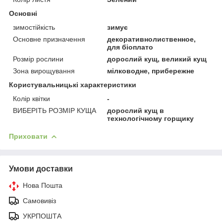
Основні
зимостійкість
зимує
Основне призначення
декоративнолиственное,
для біоплато
Розмір рослини
дорослий кущ, великий кущ
Зона вирощування
мілководне, прибережне
Користувальницькі характеристики
Колір квітки
-
ВИБЕРІТЬ РОЗМІР КУЩА
дорослий кущ в
технологічному горщику
Приховати
Умови доставки
Нова Пошта
Самовивіз
УКРПОШТА