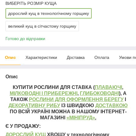
ВИБЕРІТЬ РОЗМІР КУЩА
дорослий кущ в технологічному горщику
великий кущ в сітчастому горщику
Готово до відправки
Опис
Характеристики
Доставка
Оплата
Умови п
Опис
КУПИТИ РОСЛИНИ ДЛЯ СТАВКА (
ПЛАВАЮЧІ
,
МІЛКОВОДНІ І ПРИБЕРЕЖНІ
,
ГЛИБОКОВОДНІ
), А
ТАКОЖ
РОСЛИНИ ДЛЯ ОФОРМЛЕННЯ БЕРЕГУ
І
ДЕКОРАТИВНУ РИБУ
ІЗ ШВИДКОЮ
ДОСТАВКОЮ
ПО ВСІЙ УКРАЇНІ МОЖНА В НАШОМУ ІНТЕРНЕТ-
МАГАЗИНІ
«МІНІПРУД»
.
Є У ПРОДАЖУ:
ДОРОСЛИЙ КУЩ
ХВОЩУ у технологічному