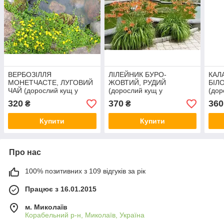
ВЕРБОЗІЛЛЯ
ЛІЛЕЙНИК БУРО-
КАЛ
МОНЕТЧАСТЕ, ЛУГОВИЙ
ЖОВТИЙ, РУДИЙ
БІЛ
ЧАЙ (дорослий кущ у
(дорослий кущ у
(дор
технологічному горщику)
технологічному горщику)
техн
320
370
360
₴
₴
Купити
Купити
Про нас
100% позитивних з 109 відгуків за рік
Працює з 16.01.2015
м. Миколаїв
Корабельний р-н, Миколаїв, Україна