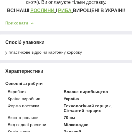
скотч). Ви оплачуєте тільки дос
тавку.
ВСІ НАШІ
РОСЛИНИ
І
РИБА
ВИРОЩЕНІ В УКРАЇНІ!
Приховати
Спосіб упаковки
у пластикове відро чи картонну коробку
Характеристики
Основні атрибути
Виробник
Власне виробництво
Країна виробник
Україна
Форма поставки
Технологічний горщик,
Сітчастий горщик
Висота рослини
70 см
Вид водної рослини
Мілководне
Колір листя
Зелений