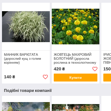
МАННИК ВАРІЄГАТА
ЖОВТЕЦЬ МАХРОВИЙ
ІРИ
(дорослий кущ з голим
БОЛОТНИЙ (доросла
ЖОВ
корінням)
рослина в технологічному
ПІВН
горщику)
з го
420
150
₴
140
₴
Купити
Подібні товари компанії