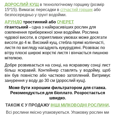
ДОРОСЛИЙ КУЩ
в технологічному горщику (розмір
15*15). Вимагає пересадки в
сітчастий горщик
або
безпосередньо у грунт водойми.
AРУНДО
тростинний або
ОЧЕРЕТ
гігантський
-
о
дна з найкрасивіших рослин для
озеленення прибережної зони водойми. Рослина
чудової висоти, в сприятливих умовах може досягати
висоти до 4 м. Високий кущ, стебла прямі колінчасті,
листя по вигляду нагадують кукурудзяні. Розвіває по
вітру плоскі широкі жорсткі листя і вінчається пишною
мітелкою.
Добре розвивається на сонці, на яскравому сонці лист
більш яскравий. Контейнер ставлять у водойму, щоб
він був повністю або частково затоплений. Витримує
занурення у воду до 30 см (дорослий кущ).
Може бути хорошим фильтратором для ставка.
Рекомендується для біоплато. Розростається
швидко.
ТАКОЖ Є У ПРОДАЖУ
ІНШІ МІЛКОВОДНІ РОСЛИНИ
.
Всі рослини якісно упаковуються. Упаковку рослин ми