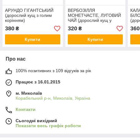
AРУНДО ГІГАНТСЬКИЙ
ВЕРБОЗІЛЛЯ
КАЛ
(дорослий кущ з голим
МОНЕТЧАСТЕ, ЛУГОВИЙ
БІЛ
корінням)
ЧАЙ (дорослий кущ у
(дор
технологічному горщику)
техн
380
320
360
₴
₴
Купити
Купити
Про нас
100% позитивних з 109 відгуків за рік
Працює з 16.01.2015
м. Миколаїв
Корабельний р-н, Миколаїв, Україна
Контакти
Сьогодні вихідний
Показати весь графік роботи